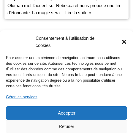
Oldman met l’accent sur Rebecca et nous propose une fin
d’étonnante. La magie sera…
Lire la suite »
Consentement à l'utilisation de
cookies
1
2
3
…
198
Suivant »
Pour assurer une expérience de navigation optimum nous utilisons
des cookies sur ce site. Autoriser ces technologies nous permet
d'utiliser des données comme des comportements de navigation ou
Nos réseaux sociaux
vos identifiants uniques du site. Ne pas le faire peut conduire à une
expérience de navigation dégrée ou à la non possibilité d'utiliser
certaines fonctionnalités du site.
Gérer les services
Logo :
Simple illustration vector created by freepik -
Accepter
www.freepik.com
Refuser
Pate :
Traces animaux vecteur créé par wangstdo -