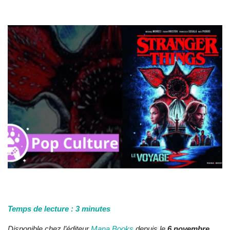
Temps de lecture :
3
minutes
Disponible chez l’éditeur
Mana Books
depuis le
6 novembre