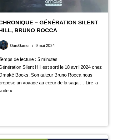
CHRONIQUE – GÉNÉRATION SILENT
HILL, BRUNO ROCCA
OursGamer
9 mai 2024
Temps de lecture :
5
minutes
Génération Silent Hill est sorti le 18 avril 2024 chez
Omaké Books. Son auteur Bruno Rocca nous
propose un voyage au cœur de la saga.…
Lire la
suite »