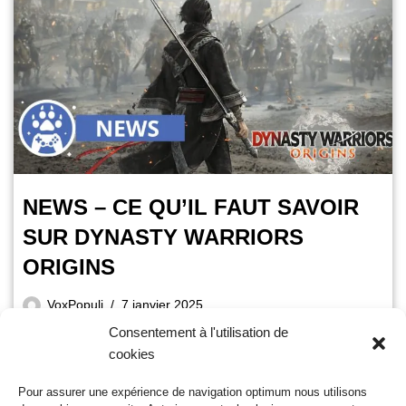
NEWS – CE QU’IL FAUT SAVOIR
SUR DYNASTY WARRIORS
ORIGINS
VoxPopuli
7 janvier 2025
Consentement à l'utilisation de
Temps de lecture :
3
minutes
cookies
A quelques jours de sa sortie, il est temps de faire le point sur
le prochain titre de la saga : Dynasty Warriors Origins.
Pour assurer une expérience de navigation optimum nous utilisons