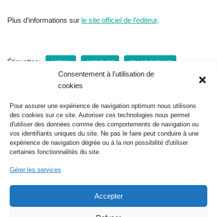
Plus d’informations sur
le site officiel de l’éditeur
.
Étiquettes:
ACTION
AVENTURE
JEU DE RYTHME
Consentement à l'utilisation de
MELOBOT
MELOBOT A LAST SONG
MICROIDS
cookies
MICROIDS DISTRIBUTION FRANCE
PLAYSTATION
Pour assurer une expérience de navigation optimum nous utilisons
des cookies sur ce site. Autoriser ces technologies nous permet
PLAYSTATION 5
XBOX
d'utiliser des données comme des comportements de navigation ou
vos identifiants uniques du site. Ne pas le faire peut conduire à une
expérience de navigation dégrée ou à la non possibilité d'utiliser
certaines fonctionnalités du site.
Gérer les services
Accepter