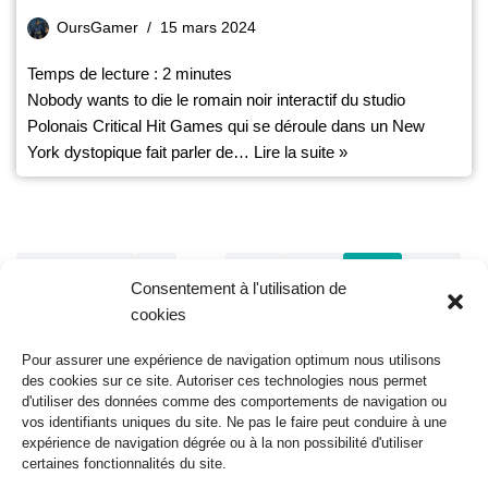
OursGamer
15 mars 2024
Temps de lecture :
2
minutes
Nobody wants to die le romain noir interactif du studio
Polonais Critical Hit Games qui se déroule dans un New
York dystopique fait parler de…
Lire la suite »
« Précédent
1
…
165
166
167
168
Consentement à l'utilisation de
cookies
169
…
198
Suivant »
Pour assurer une expérience de navigation optimum nous utilisons
des cookies sur ce site. Autoriser ces technologies nous permet
d'utiliser des données comme des comportements de navigation ou
Nos réseaux sociaux
vos identifiants uniques du site. Ne pas le faire peut conduire à une
expérience de navigation dégrée ou à la non possibilité d'utiliser
certaines fonctionnalités du site.