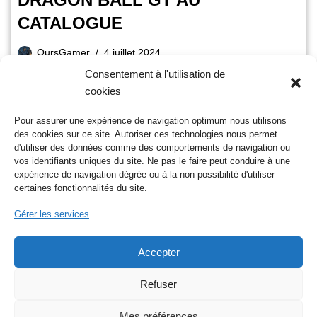
CATALOGUE
OursGamer
4 juillet 2024
Consentement à l'utilisation de
Temps de lecture :
2
minutes
cookies
Vous avez déjà visionné les 291 épisodes de Dragon ball z
ajoutés récemment ? Sachez que vous allez pouvoir
Pour assurer une expérience de navigation optimum nous utilisons
continuer votre parcours de la plus…
Lire la suite »
des cookies sur ce site. Autoriser ces technologies nous permet
d'utiliser des données comme des comportements de navigation ou
vos identifiants uniques du site. Ne pas le faire peut conduire à une
expérience de navigation dégrée ou à la non possibilité d'utiliser
certaines fonctionnalités du site.
1
2
Suivant »
Gérer les services
Accepter
Nos réseaux sociaux
Refuser
Mes préférences