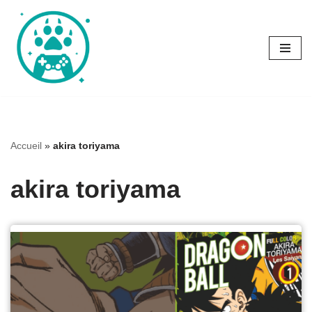
Aller
au
contenu
Accueil
»
akira toriyama
akira toriyama