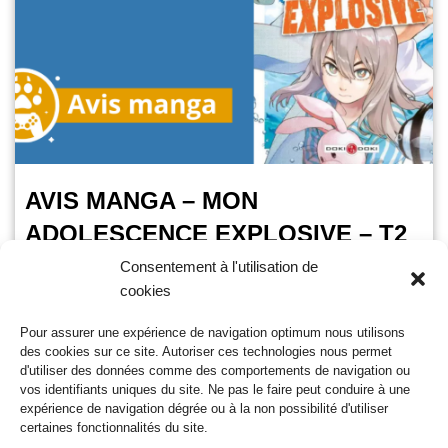
AVIS MANGA – MON
ADOLESCENCE EXPLOSIVE – T2
Consentement à l'utilisation de
Camille M
31 mars 2026
cookies
Temps de lecture :
2
minutes
Pour assurer une expérience de navigation optimum nous utilisons
Le 2 avril 2026, c’est le retour d’Haruko et ses amis aux
des cookies sur ce site. Autoriser ces technologies nous permet
pouvoirs psychiques chez Doki Doki. Que vont-ils affronter
d'utiliser des données comme des comportements de navigation ou
dans ce tome ? Retrouvez…
Lire la suite »
vos identifiants uniques du site. Ne pas le faire peut conduire à une
expérience de navigation dégrée ou à la non possibilité d'utiliser
certaines fonctionnalités du site.