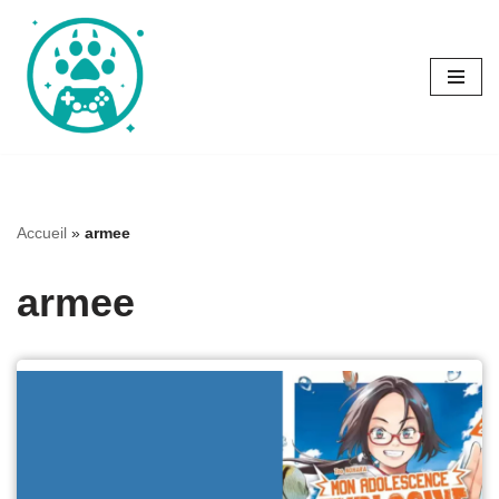
Aller
au
contenu
Accueil
»
armee
armee