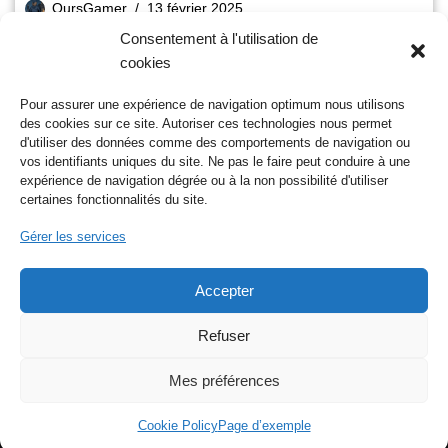
OursGamer
13 février 2025
Consentement à l'utilisation de
Temps de lecture :
6
minutes
cookies
C’est ce 13 février 2025 que sort La légende Xenoblade, écrit
par Jérémie Priam qui signe son premier livre avec l’éditeur
Pour assurer une expérience de navigation optimum nous utilisons
Third Editions. Cet ouvrage…
Lire la suite »
des cookies sur ce site. Autoriser ces technologies nous permet
d'utiliser des données comme des comportements de navigation ou
vos identifiants uniques du site. Ne pas le faire peut conduire à une
expérience de navigation dégrée ou à la non possibilité d'utiliser
certaines fonctionnalités du site.
1
2
3
…
6
Suivant »
Gérer les services
Accepter
Nos réseaux sociaux
Refuser
Mes préférences
Cookie Policy
Page d’exemple
Neve
| Propulsé par
WordPress