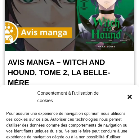
AVIS MANGA – WITCH AND
HOUND, TOME 2, LA BELLE-
MÈRE
Consentement à l'utilisation de
OursGamer
6 mai 2025
cookies
Temps de lecture :
3
minutes
Pour assurer une expérience de navigation optimum nous utilisons
La suite de Witch and Hound, la nouvelle saga EPIC de
des cookies sur ce site. Autoriser ces technologies nous permet
Mana Books, sort ce mercredi 7 mai 2025. L’occasion de
d'utiliser des données comme des comportements de navigation ou
retrouver Rollo, le chien…
Lire la suite »
vos identifiants uniques du site. Ne pas le faire peut conduire à une
expérience de navigation dégrée ou à la non possibilité d'utiliser