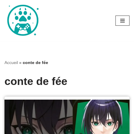
Aller
au
contenu
Accueil
»
conte de fée
conte de fée