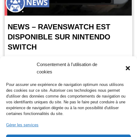
NEWS – RAVENSWATCH EST
DISPONIBLE SUR NINTENDO
SWITCH
OursGamer
24 janvier 2025
Consentement à l'utilisation de
cookies
Temps de lecture :
< 1
minute
L’action-roguelike Ravenswatch de l’éditeur Nacon est
Pour assurer une expérience de navigation optimum nous utilisons
disponible sur Nintendo Switch depuis le 23 janvier 2025. Il
des cookies sur ce site. Autoriser ces technologies nous permet
bénéficie des mêmes fonctionnalités que les versions
d'utiliser des données comme des comportements de navigation ou
PlayStation, Xbox…
Lire la suite »
vos identifiants uniques du site. Ne pas le faire peut conduire à une
expérience de navigation dégrée ou à la non possibilité d'utiliser
certaines fonctionnalités du site.
Gérer les services