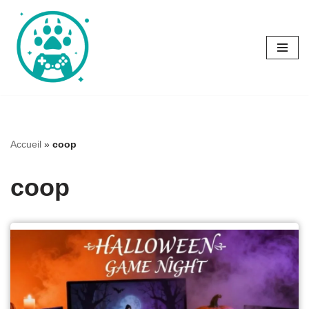
Aller
au
contenu
Accueil
»
coop
coop