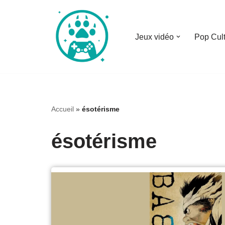
Aller
Jeux vidéo
Pop Cul
au
contenu
Accueil
»
ésotérisme
ésotérisme