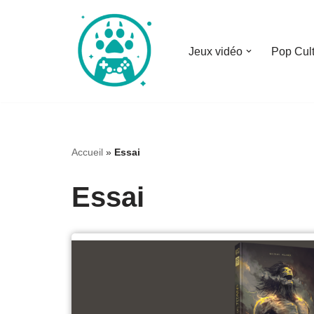
Aller
Jeux vidéo
Pop Cul
au
contenu
Accueil
»
Essai
Essai