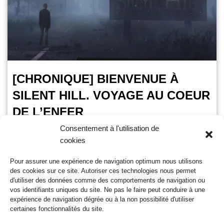
[CHRONIQUE] BIENVENUE À
SILENT HILL. VOYAGE AU COEUR
DE L’ENFER
Consentement à l'utilisation de
VoxPopuli
17 mars 2024
cookies
Temps de lecture :
4
minutes
Pour assurer une expérience de navigation optimum nous utilisons
Sorti initialement en 2016, Bienvenue à Silent Hill. Voyage au
des cookies sur ce site. Autoriser ces technologies nous permet
coeur de l’enfer avait rencontré un succès amplement
d'utiliser des données comme des comportements de navigation ou
mérité. Alors que la saga commence à…
Lire la suite »
vos identifiants uniques du site. Ne pas le faire peut conduire à une
expérience de navigation dégrée ou à la non possibilité d'utiliser
certaines fonctionnalités du site.