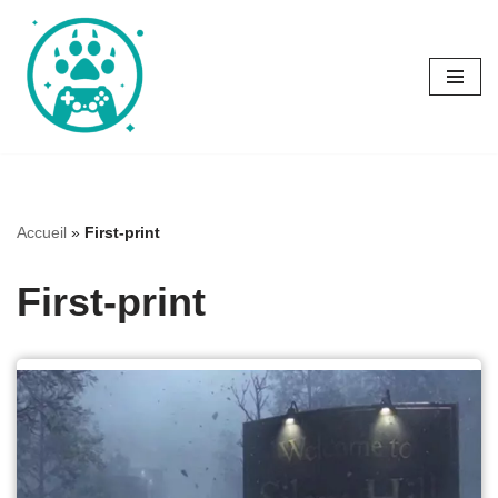
Aller
au
contenu
Accueil
»
First-print
First-print