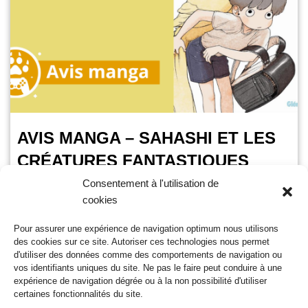
AVIS MANGA – SAHASHI ET LES
CRÉATURES FANTASTIQUES
Consentement à l'utilisation de
OursGamer
16 avril 2025
cookies
Temps de lecture :
2
minutes
Pour assurer une expérience de navigation optimum nous utilisons
Le 16 avril 2025, vous pourrez découvrir l’étrange vie de
des cookies sur ce site. Autoriser ces technologies nous permet
Sahashi. Glénat vous propose cette nouvelle licence écrite et
d'utiliser des données comme des comportements de navigation ou
dessinée par Nizo Miura. Je remercie…
Lire la suite »
vos identifiants uniques du site. Ne pas le faire peut conduire à une
expérience de navigation dégrée ou à la non possibilité d'utiliser
certaines fonctionnalités du site.