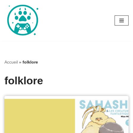
Aller
au
contenu
Accueil
»
folklore
folklore