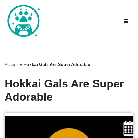
Aller
au
contenu
Accueil
»
Hokkai Gals Are Super Adorable
Hokkai Gals Are Super
Adorable