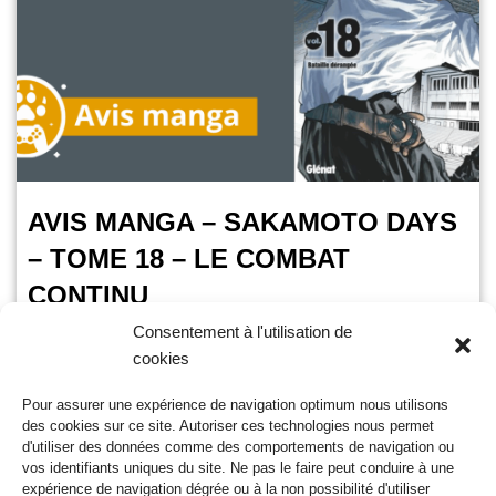
AVIS MANGA – SAKAMOTO DAYS
– TOME 18 – LE COMBAT
CONTINU
Consentement à l'utilisation de
OursGamer
30 juin 2025
cookies
Temps de lecture :
2
minutes
Pour assurer une expérience de navigation optimum nous utilisons
C’est ce mercredi 2 juillet 2025 que sortira chez Glénat le
des cookies sur ce site. Autoriser ces technologies nous permet
tome 18 des aventures de notre assassin à la retraite. Si le
d'utiliser des données comme des comportements de navigation ou
tome 17…
Lire la suite »
vos identifiants uniques du site. Ne pas le faire peut conduire à une
expérience de navigation dégrée ou à la non possibilité d'utiliser