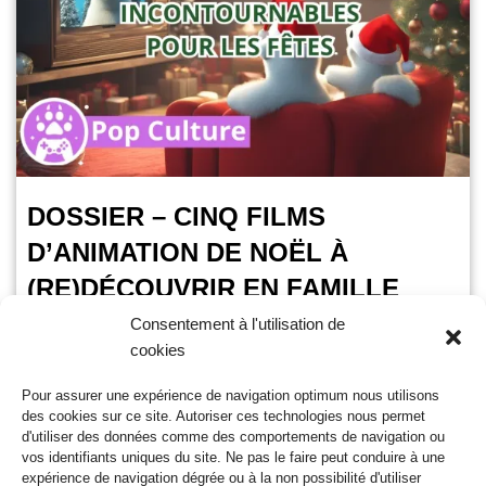
DOSSIER – CINQ FILMS
D’ANIMATION DE NOËL À
(RE)DÉCOUVRIR EN FAMILLE
Consentement à l'utilisation de
VoxPopuli
15 décembre 2024
cookies
Temps de lecture :
3
minutes
Pour assurer une expérience de navigation optimum nous utilisons
Après les classiques de Noël, on part cette fois-ci à la
des cookies sur ce site. Autoriser ces technologies nous permet
découverte de cinq films d’animation en attendant la venue
d'utiliser des données comme des comportements de navigation ou
du père Noël. Klaus…
Lire la suite »
vos identifiants uniques du site. Ne pas le faire peut conduire à une
expérience de navigation dégrée ou à la non possibilité d'utiliser