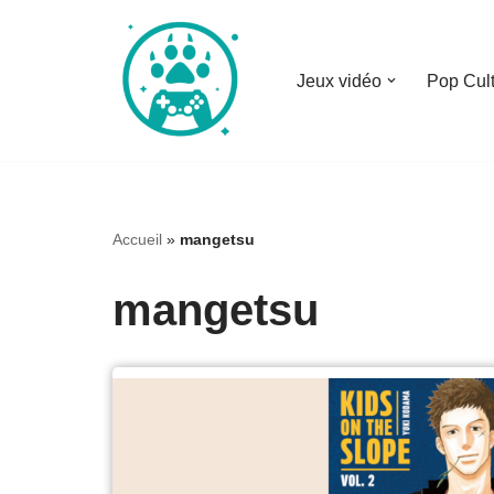
Aller
Jeux vidéo
Pop Cul
au
contenu
Accueil
»
mangetsu
mangetsu