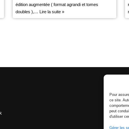
édition augmentée ( format agrandi et tomes
doubles ),…
Lire la suite »
Pour assure
ce site. Au
comportemen
peut condui
k
d'utiliser c
Gérer les s