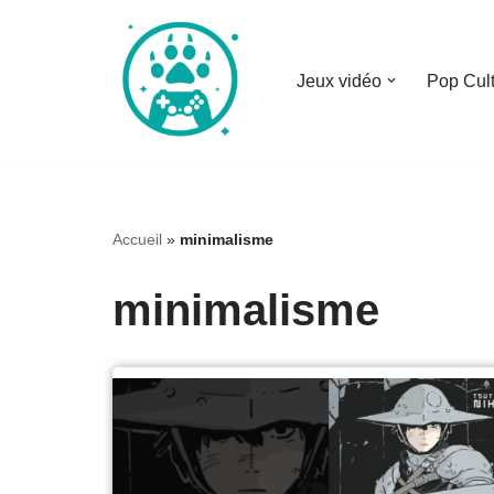
Aller
Jeux vidéo
Pop Cul
au
contenu
Accueil
»
minimalisme
minimalisme