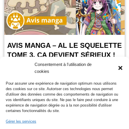
AVIS MANGA – AL LE SQUELETTE
TOME 3, ÇA DEVIENT SÉRIEUX !
Consentement à l'utilisation de
OursGamer
25 mars 2025
cookies
Temps de lecture :
2
minutes
Pour assurer une expérience de navigation optimum nous utilisons
Décidément, je n’arrête pas de vous parler de ce shonen
des cookies sur ce site. Autoriser ces technologies nous permet
bourré d’humour ! Nous voici déjà au 3ᵉ tome ! Il est sorti le
d'utiliser des données comme des comportements de navigation ou
7…
Lire la suite »
vos identifiants uniques du site. Ne pas le faire peut conduire à une
expérience de navigation dégrée ou à la non possibilité d'utiliser
certaines fonctionnalités du site.
Gérer les services