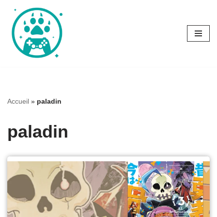
Aller
au
contenu
Accueil
»
paladin
paladin