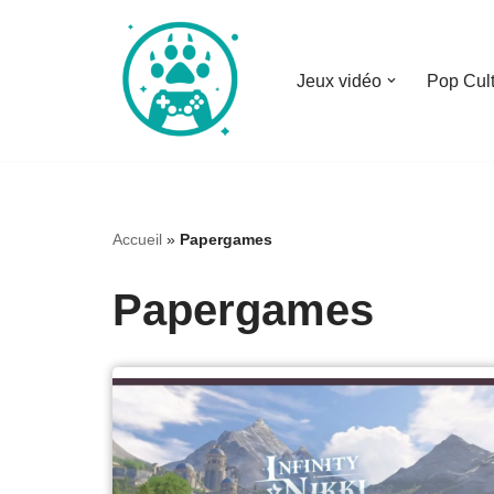
Aller
Jeux vidéo
Pop Cul
au
contenu
Accueil
»
Papergames
Papergames