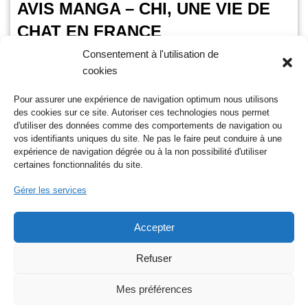
AVIS MANGA – CHI, UNE VIE DE
CHAT EN FRANCE
Consentement à l'utilisation de
OursGamer
5 mars 2025
cookies
Temps de lecture :
2
minutes
Pour assurer une expérience de navigation optimum nous utilisons
C’est ce 5 mars 2025 que Chi, le plus mignon de tous les
des cookies sur ce site. Autoriser ces technologies nous permet
chatons, déménage en France dans une nouvelle aventure
d'utiliser des données comme des comportements de navigation ou
disponible chez Glénat. Voici…
Lire la suite »
vos identifiants uniques du site. Ne pas le faire peut conduire à une
expérience de navigation dégrée ou à la non possibilité d'utiliser
certaines fonctionnalités du site.
Gérer les services
Accepter
Nos réseaux sociaux
Refuser
Mes préférences