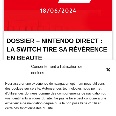
DOSSIER – NINTENDO DIRECT :
LA SWITCH TIRE SA RÉVÉRENCE
EN BEAUTÉ
Consentement à l'utilisation de
VoxPopuli
19 juin 2024
cookies
Temps de lecture :
7
minutes
Pour assurer une expérience de navigation optimum nous utilisons
Ce mardi 18 juin, se tenait le Nintendo Direct. Une
des cookies sur ce site. Autoriser ces technologies nous permet
conférence attendue par les fans de Big N. Mais était-elle à la
d'utiliser des données comme des comportements de navigation ou
hauteur des attentes?…
Lire la suite »
vos identifiants uniques du site. Ne pas le faire peut conduire à une
expérience de navigation dégrée ou à la non possibilité d'utiliser
certaines fonctionnalités du site.