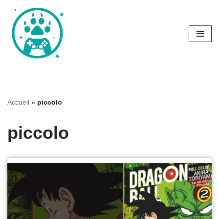
Aller
au
contenu
Accueil
»
piccolo
piccolo