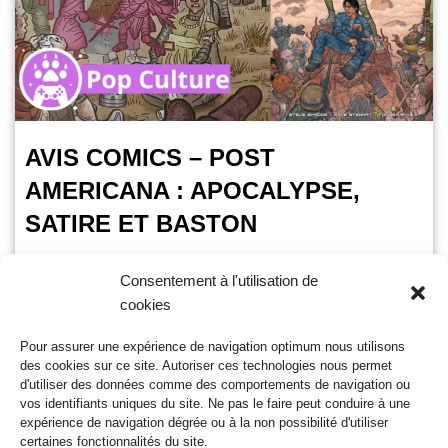
AVIS COMICS – POST
AMERICANA : APOCALYPSE,
SATIRE ET BASTON
OursGamer
19 février 2025
Consentement à l'utilisation de
cookies
Temps de lecture :
3
minutes
Sortie le 22 Janvier 2025 chez l’éditeur Hi-comics. Post
Pour assurer une expérience de navigation optimum nous utilisons
Americana nous entraîne dans une Amérique post
des cookies sur ce site. Autoriser ces technologies nous permet
apocalyptique où s’opposent survivants et élite de la
d'utiliser des données comme des comportements de navigation ou
population…
Lire la suite »
vos identifiants uniques du site. Ne pas le faire peut conduire à une
expérience de navigation dégrée ou à la non possibilité d'utiliser
certaines fonctionnalités du site.