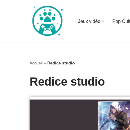
Aller
Jeux vidéo
Pop Cul
au
contenu
Accueil
»
Redice studio
Redice studio