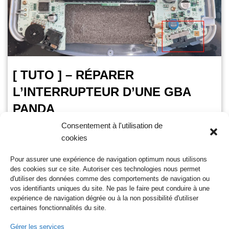
[ TUTO ] – RÉPARER
L’INTERRUPTEUR D’UNE GBA
PANDA
Consentement à l'utilisation de
OursGamer
14 janvier 2023
cookies
Temps de lecture :
3
minutes
Pour assurer une expérience de navigation optimum nous utilisons
Avant propos Ah les joies du rétro-gaming, on sort notre
des cookies sur ce site. Autoriser ces technologies nous permet
console du grenier et là une tonne de souvenir nous
d'utiliser des données comme des comportements de navigation ou
reviennent en tête. Impatient on…
Lire la suite »
vos identifiants uniques du site. Ne pas le faire peut conduire à une
expérience de navigation dégrée ou à la non possibilité d'utiliser
certaines fonctionnalités du site.
Gérer les services