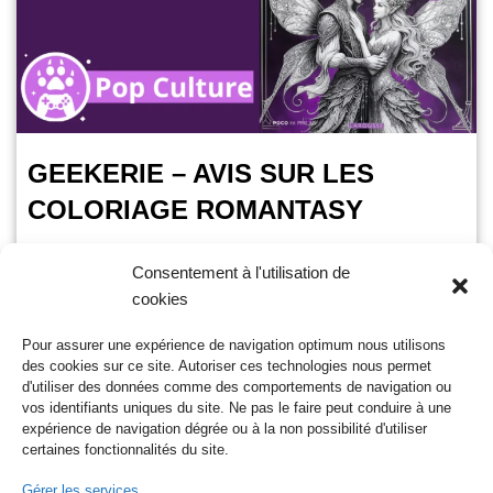
GEEKERIE – AVIS SUR LES
COLORIAGE ROMANTASY
OursGamer
10 mars 2025
Consentement à l'utilisation de
cookies
Temps de lecture :
3
minutes
Larousse jeunesse vous propose depuis janvier un
Pour assurer une expérience de navigation optimum nous utilisons
magnifique livre de coloriage romantasy, tiré de la littérature
des cookies sur ce site. Autoriser ces technologies nous permet
young adult, mélange de romance et de fantastique.
d'utiliser des données comme des comportements de navigation ou
Des…
Lire la suite »
vos identifiants uniques du site. Ne pas le faire peut conduire à une
expérience de navigation dégrée ou à la non possibilité d'utiliser
certaines fonctionnalités du site.
Gérer les services