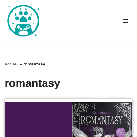
Aller
au
contenu
Accueil
»
romantasy
romantasy