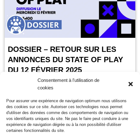
DOSSIER – RETOUR SUR LES
ANNONCES DU STATE OF PLAY
DU 12 FÉVRIER 2025
Consentement à l'utilisation de
OursGamer
13 février 2025
cookies
Temps de lecture :
3
minutes
Pour assurer une expérience de navigation optimum nous utilisons
Le State of Play, cet événement numérique qui permet de
des cookies sur ce site. Autoriser ces technologies nous permet
découvrir toutes les nouveautés à venir sur les consoles
d'utiliser des données comme des comportements de navigation ou
PlayStation, s’est tenu ce 12 février 2025.…
Lire la suite »
vos identifiants uniques du site. Ne pas le faire peut conduire à une
expérience de navigation dégrée ou à la non possibilité d'utiliser
certaines fonctionnalités du site.