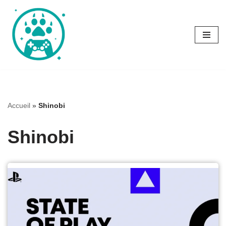
Aller
au
contenu
Accueil
»
Shinobi
Shinobi