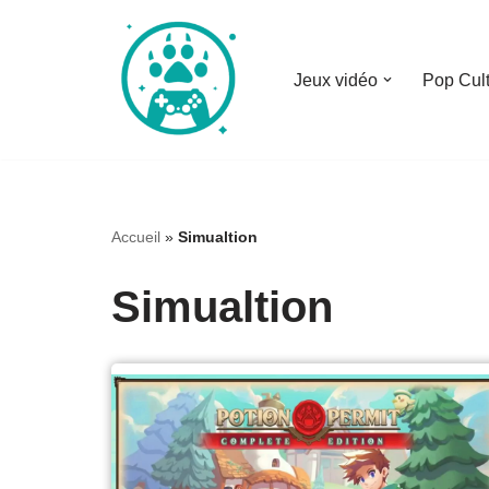
Aller
Jeux vidéo
Pop Cul
au
contenu
Accueil
»
Simualtion
Simualtion