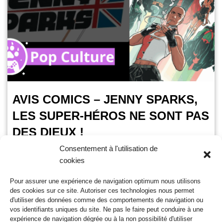
AVIS COMICS – JENNY SPARKS,
LES SUPER-HÉROS NE SONT PAS
DES DIEUX !
Consentement à l'utilisation de
OursGamer
9 juillet 2025
cookies
Temps de lecture :
3
minutes
Pour assurer une expérience de navigation optimum nous utilisons
Ce vendredi 11 juillet 2025 sortira Jenny Sparks chez Urban
des cookies sur ce site. Autoriser ces technologies nous permet
Comics. Une aventure qui met en scène le personnage
d'utiliser des données comme des comportements de navigation ou
éponyme inventé pour The Autority par…
Lire la suite »
vos identifiants uniques du site. Ne pas le faire peut conduire à une
expérience de navigation dégrée ou à la non possibilité d'utiliser