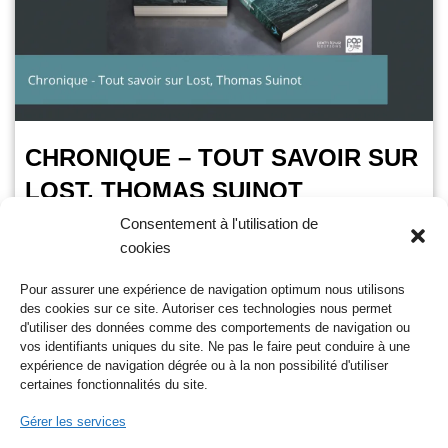
CHRONIQUE – TOUT SAVOIR SUR
LOST, THOMAS SUINOT
Consentement à l'utilisation de
OursGamer
21 septembre 2024
cookies
Temps de lecture :
5
minutes
Pour assurer une expérience de navigation optimum nous utilisons
Alors que Lost, les disparus est disponible en intégralité sur
des cookies sur ce site. Autoriser ces technologies nous permet
Netflix depuis le 16 août 2024. Thomas Suinot se propose
d'utiliser des données comme des comportements de navigation ou
avec son ouvrage, Tout savoir…
Lire la suite »
vos identifiants uniques du site. Ne pas le faire peut conduire à une
expérience de navigation dégrée ou à la non possibilité d'utiliser
certaines fonctionnalités du site.
Gérer les services