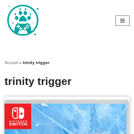
Aller
au
contenu
Accueil
»
trinity trigger
trinity trigger