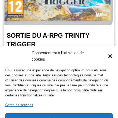
SORTIE DU A-RPG TRINITY
TRIGGER
Consentement à l'utilisation de
OursGamer
16 mai 2023
cookies
Temps de lecture :
< 1
minute
Pour assurer une expérience de navigation optimum nous utilisons
C’est aujourd’hui le 16 mai 2023 que sort l’action-rpg Trinity
des cookies sur ce site. Autoriser ces technologies nous permet
Trigger. Le titre se veut proche des jeux sortis dans les
d'utiliser des données comme des comportements de navigation ou
années 90. On y incarne…
Lire la suite »
vos identifiants uniques du site. Ne pas le faire peut conduire à une
expérience de navigation dégrée ou à la non possibilité d'utiliser
certaines fonctionnalités du site.
Gérer les services