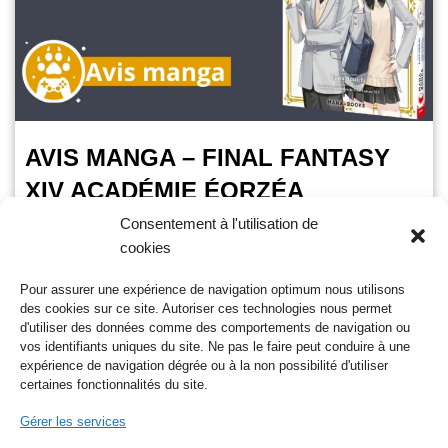
AVIS MANGA – FINAL FANTASY
XIV ACADÉMIE ÉORZÉA
Consentement à l'utilisation de
OursGamer
23 janvier 2025
cookies
Temps de lecture :
3
minutes
Pour assurer une expérience de navigation optimum nous utilisons
Final Fantasy XIV est avant tout un mmorpg développé par
des cookies sur ce site. Autoriser ces technologies nous permet
Square Enix. Il se déroule dans le royaume d’Eorzea. Un
d'utiliser des données comme des comportements de navigation ou
endroit où l’ombre et la…
Lire la suite »
vos identifiants uniques du site. Ne pas le faire peut conduire à une
expérience de navigation dégrée ou à la non possibilité d'utiliser
certaines fonctionnalités du site.
Gérer les services