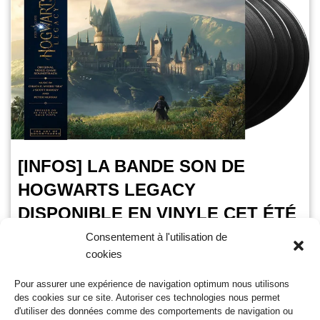
[INFOS] LA BANDE SON DE
HOGWARTS LEGACY
DISPONIBLE EN VINYLE CET ÉTÉ
Consentement à l'utilisation de
OursGamer
24 mars 2023
cookies
Temps de lecture :
< 1
minute
Pour assurer une expérience de navigation optimum nous utilisons
Hogwarts Legacy l’action-rpg qui se passe dans l’univers de
des cookies sur ce site. Autoriser ces technologies nous permet
Harry Potter voit sa bande son arriver sur votre platine dès
d'utiliser des données comme des comportements de navigation ou