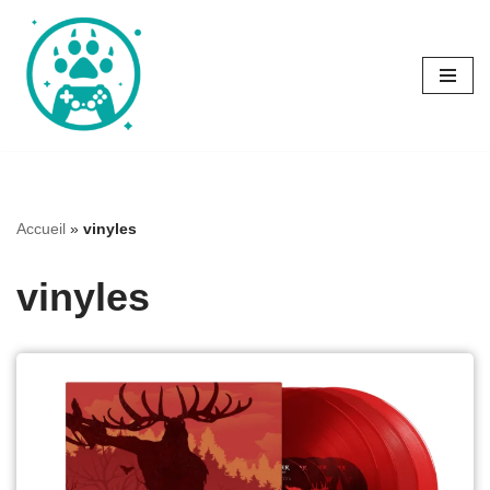
Aller
au
contenu
Accueil
»
vinyles
vinyles