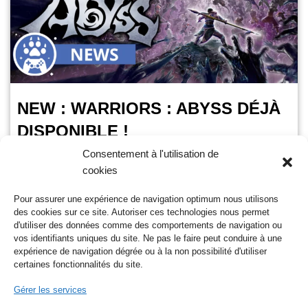
NEW : WARRIORS : ABYSS DÉJÀ
DISPONIBLE !
Consentement à l'utilisation de
Pampa Poulpe
13 février 2025
cookies
Temps de lecture :
2
minutes
Pour assurer une expérience de navigation optimum nous utilisons
Alerté générale ! Le tout nouveau jeu de la sage Warriors est
des cookies sur ce site. Autoriser ces technologies nous permet
là et c’est un jeu d’action roguelite hack’n’slah ! En plus vous
d'utiliser des données comme des comportements de navigation ou
savez…
Lire la suite »
vos identifiants uniques du site. Ne pas le faire peut conduire à une
expérience de navigation dégrée ou à la non possibilité d'utiliser
certaines fonctionnalités du site.
Gérer les services