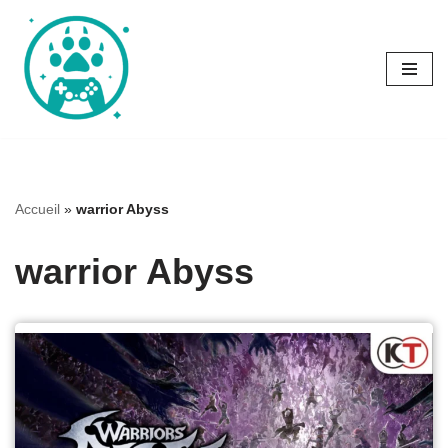
Aller
au
contenu
Accueil
»
warrior Abyss
warrior Abyss