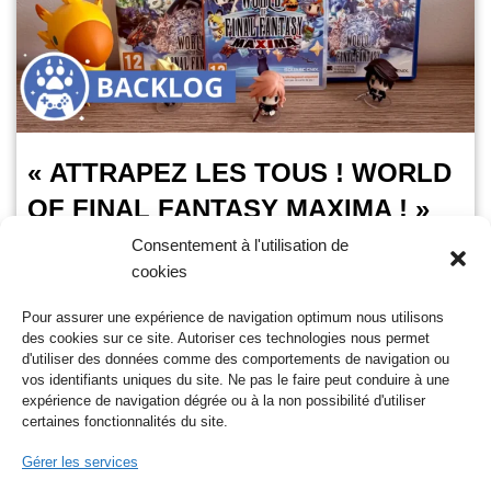
« ATTRAPEZ LES TOUS ! WORLD
OF FINAL FANTASY MAXIMA ! »
Consentement à l'utilisation de
Pampa Poulpe
14 janvier 2025
cookies
Temps de lecture :
4
minutes
Pour assurer une expérience de navigation optimum nous utilisons
World of Final Fantasy Maxima un jeu vidéo de la saga Final
des cookies sur ce site. Autoriser ces technologies nous permet
Fantasy, développé par Square Enix sorti en octobre 2016
d'utiliser des données comme des comportements de navigation ou
sur PlayStation 4 et…
Lire la suite »
vos identifiants uniques du site. Ne pas le faire peut conduire à une
expérience de navigation dégrée ou à la non possibilité d'utiliser
certaines fonctionnalités du site.
Gérer les services