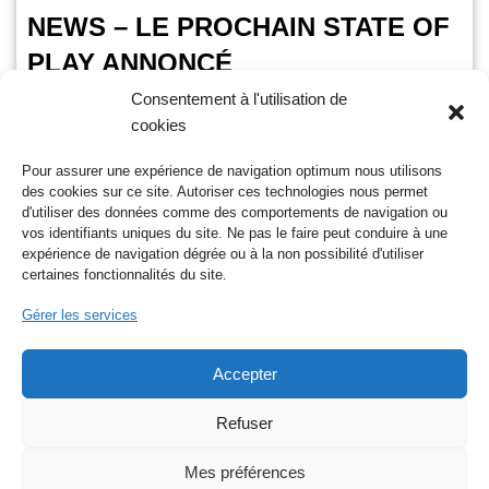
NEWS – LE PROCHAIN STATE OF
PLAY ANNONCÉ
Consentement à l'utilisation de
OursGamer
29 mai 2024
cookies
Temps de lecture :
< 1
minute
Pour assurer une expérience de navigation optimum nous utilisons
C’est officiel ! Le prochain state of play a été annoncé par
des cookies sur ce site. Autoriser ces technologies nous permet
Sony. Il aura lieu demain, jeudi 30 mai 2024 à 23h59. Au
d'utiliser des données comme des comportements de navigation ou
programme…
Lire la suite »
vos identifiants uniques du site. Ne pas le faire peut conduire à une
expérience de navigation dégrée ou à la non possibilité d'utiliser
certaines fonctionnalités du site.
Gérer les services
Accepter
Nos réseaux sociaux
Refuser
Mes préférences