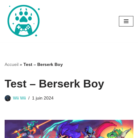
Aller
au
contenu
Accueil
»
Test – Berserk Boy
Test – Berserk Boy
Wii Wii
1 juin 2024