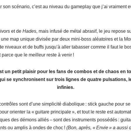
par son scénario, c’est au niveau du gameplay que j’ai vraiment e
ivors
et de
Hades
, mais infusé de métal abrasif, le jeu repose s
 une map unique divisée par deux mini-boss aléatoires et la Mort 
e niveaux et de buffs jusqu’à aller tabasser comme il faut le boss
parce que le meilleur reste à venir !
t un petit plaisir pour les fans de combos et de chaos en to
i se synchronisent sur trois lignes de quatre pulsations, le
infinies.
contrôles sont d’une simplicité diabolique : stick gauche pour s
 pour orienter la « guitare principale », et tout le reste est autom
ques des démons alliés – sont des instruments possédés : guitar
ants ou amplis à ondes de choc !
(Bon, après, « Envie » a aussi 