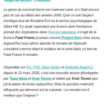
Temps de lecture :
5
minutes
Le genre du survival horror est vraiment varié, et c’était encore
plus le cas au début des années 2000. Que ce soit l’aspect
horrifique brut de Resident Evil ou la terreur psychologique de
Silent Hill. Il y avait cependant une licence dont l’ambiance
prenait des inspirations dans
l’horreur japonaise
, il s’agit de la
licence
Fatal Frame
(connue comme
Project Zero
chez nous).
Aujourd’hui nous allons aborder le remake de l’épisode
considéré comme étant le meilleur de la série
dans ce test de
Fatal Frame II remake.
Disponible sur
PC
,
PS5
,
Xbox Series
et
Nintendo Switch 2
depuis le 12 mars 2026, c’est une nouvelle œuvre développée
par
Team Ninja
et
Koei Tecmo
et éditée par
Koei Tecmo
que
j’ai le plaisir de tester aujourd’hui. Mais la question vraiment
effrayante qui demeure est la suivante : Le remake est-il
meilleur que l’original ?