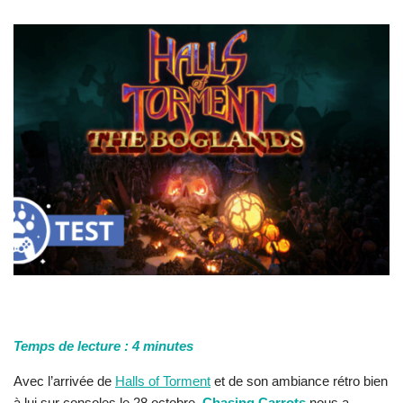
Temps de lecture :
4
minutes
Avec l’arrivée de
Halls of Torment
et de son ambiance rétro bien
à lui sur consoles le 28 octobre,
Chasing Carrots
nous a