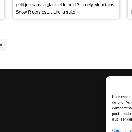
petit jeu dans la glace et le froid ? Lonely Mountains:
Snow Riders est…
Lire la suite »
 »
Pour assure
ce site. Au
comportemen
peut condui
k
d'utiliser c
Gérer les s