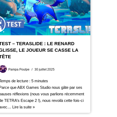
TEST – TERASLIDE : LE RENARD
GLISSE, LE JOUEUR SE CASSE LA
TÊTE
Pampa Poulpe
30 juillet 2025
Temps de lecture :
5
minutes
Parce que ABX Games Studio nous gâte par ses
pauses réflexions (nous vous parlions récemment
de TETRA’s Escape 2 !), nous revoilà cette fois-ci
avec…
Lire la suite »