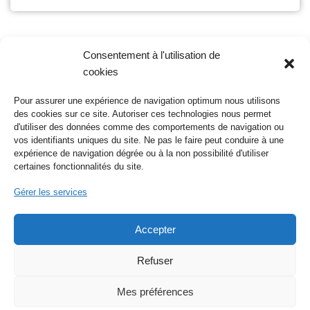
Consentement à l'utilisation de
cookies
« Précédent
1
2
3
4
Pour assurer une expérience de navigation optimum nous utilisons
des cookies sur ce site. Autoriser ces technologies nous permet
d'utiliser des données comme des comportements de navigation ou
Nos réseaux sociaux
vos identifiants uniques du site. Ne pas le faire peut conduire à une
expérience de navigation dégrée ou à la non possibilité d'utiliser
certaines fonctionnalités du site.
Gérer les services
Logo :
Simple illustration vector created by freepik -
Accepter
www.freepik.com
Refuser
Pate :
Traces animaux vecteur créé par wangstdo -
fr.freepik.com
Mes préférences
Politique de confidentialité